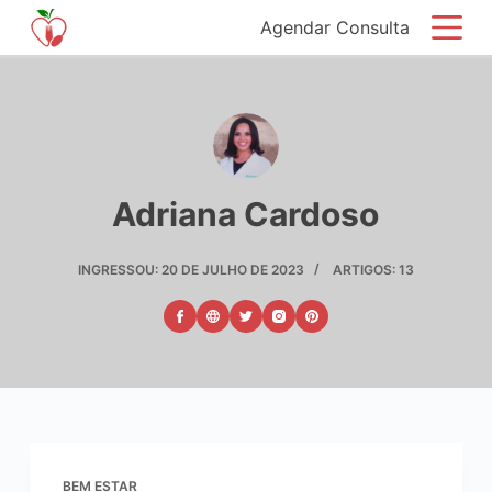
P
Agendar Consulta
u
l
a
r
p
a
Adriana Cardoso
r
a
INGRESSOU: 20 DE JULHO DE 2023
ARTIGOS: 13
o
c
o
n
t
e
ú
d
BEM ESTAR